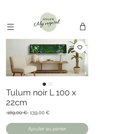
10€ offert + livraison offerte avec le code : PREMIER10
Tulum noir L 100 x
22cm
Prix
Prix
 169,00 € 
139,00 €
original
promotionnel
Ajouter au panier