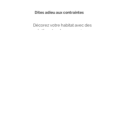
Dites adieu aux contraintes
Décorez votre habitat avec des
créations tendance
sans tracas
étape 3
Comment choisir entre végétaux
stabilisés / vivants / artificiels
Teste comparatif
Vivant
Artificiel
Petit prix
Durable
Naturel
Entretie
n
Fabriqué