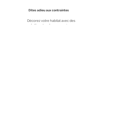
Dites adieu aux contraintes
Décorez votre habitat avec des
créations tendance
sans tracas
étape 3
Comment choisir entre végétaux
stabilisés / vivants / artificiels
Teste comparatif
Vivant
Artificiel
Petit prix
Durable
Naturel
Entretie
n
Fabriqué