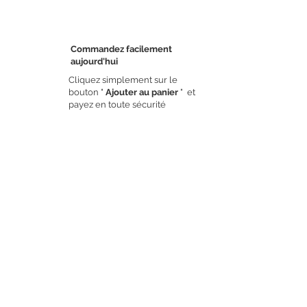
Commandez facilement
aujourd'hui
Cliquez simplement sur le
bouton "
Ajouter au panier
" et
étape 1
payez en toute sécurité
Nous expédions sous 48H
Recevez votre colis
gratuitement
dans les
3 à 5 jours
ouvrable à votre
adresse
étape 2
Dites adieu aux contraintes
Décorez votre habitat avec des